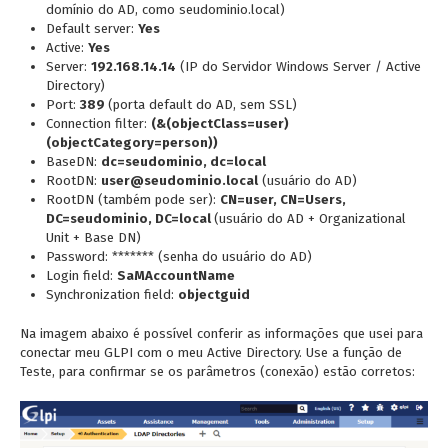
domínio do AD, como seudominio.local)
Default server:
Yes
Active:
Yes
Server:
192.168.14.14
(IP do Servidor Windows Server / Active
Directory)
Port:
389
(porta default do AD, sem SSL)
Connection filter:
(&(objectClass=user)
(objectCategory=person))
BaseDN:
dc=seudominio, dc=local
RootDN:
user@seudominio.local
(usuário do AD)
RootDN (também pode ser):
CN=user, CN=Users,
DC=seudominio, DC=local
(usuário do AD + Organizational
Unit + Base DN)
Password: ******* (senha do usuário do AD)
Login field:
SaMAccountName
Synchronization field:
objectguid
Na imagem abaixo é possível conferir as informações que usei para
conectar meu GLPI com o meu Active Directory. Use a função de
Teste, para confirmar se os parâmetros (conexão) estão corretos: