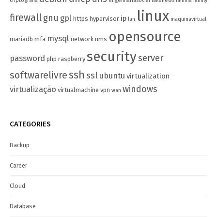
criptografia
engenhariasocial
fakenews
familia
family
linux
firewall
gnu
gpl
ip
https
hypervisor
lan
maquinavirtual
opensource
mysql
mariadb
mfa
network
nms
security
server
password
php
raspberry
ssh
softwarelivre
ssl
ubuntu
virtualization
windows
virtualização
virtualmachine
vpn
wan
CATEGORIES
Backup
Career
Cloud
Database