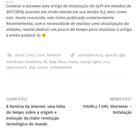
___
Comecei a escrever este artigo de instalação do GLPI em meados de
2017/2018, quando ele ainda estava em sua versão 9.2, mas, como
não havia concluído, não tinha publicado anteriormente.
Recentemente, com a necessidade de realizar uma atualização do
sistema, resolvi dedicar um pouco de tempo para atualizar o artigo
e então publicá-lo
Cloud
,
Linux
,
Livre
,
Network
activedirectory
,
apache
,
glpi
,
inventario
,
inventory
,
itil
,
ldap
,
linux
,
maria
,
mysql
,
nginx
,
ocs
,
opensource
,
php
,
server
,
softwarelivre
OLDER POST
NEWER POST
Post
A história da Internet: uma linha
YOURLs | URL Shortener –
do tempo sobre a origem e
Instalação
navigation
evolução da maior revolução
tecnológica do mundo