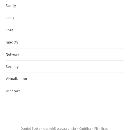
Family
Linux
Livre
mac OS
Network
Security
Virtualization
Windows
Daniel Scota • daniel@scota.com.br • Curitiba - PR - Brasil