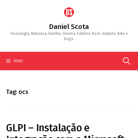
Skip
to
content
Daniel Scota
Tecnologia, Natureza, Familia, Cinema, Futebol, Rock, Guitarra, Bike e
Dogs.
Search
MENU
for:
Tag:
ocs
GLPI – Instalação e