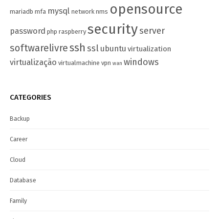
opensource
mysql
mariadb
mfa
network
nms
security
server
password
php
raspberry
ssh
softwarelivre
ssl
ubuntu
virtualization
windows
virtualização
virtualmachine
vpn
wan
CATEGORIES
Backup
Career
Cloud
Database
Family