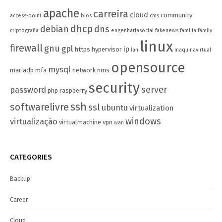
apache
carreira
cloud
community
access-point
bios
cms
dhcp
debian
dns
criptografia
engenhariasocial
fakenews
familia
family
linux
firewall
gnu
gpl
ip
https
hypervisor
lan
maquinavirtual
opensource
mysql
mariadb
mfa
network
nms
security
server
password
php
raspberry
ssh
softwarelivre
ssl
ubuntu
virtualization
windows
virtualização
virtualmachine
vpn
wan
CATEGORIES
Backup
Career
Cloud