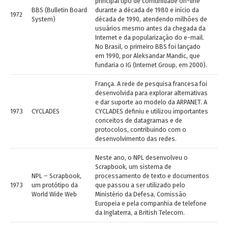
principal tipo de comunidade on-line
BBS (Bulletin Board
durante a década de 1980 e início da
1972
System)
década de 1990, atendendo milhões de
usuários mesmo antes da chegada da
Internet e da popularização do e-mail.
No Brasil, o primeiro BBS foi lançado
em 1990, por Aleksandar Mandic, que
fundaria o IG (Internet Group, em 2000).
França. A rede de pesquisa francesa foi
desenvolvida para explorar alternativas
e dar suporte ao modelo da ARPANET. A
1973
CYCLADES
CYCLADES definiu e utilizou importantes
conceitos de datagramas e de
protocolos, contribuindo com o
desenvolvimento das redes.
Neste ano, o NPL desenvolveu o
Scrapbook, um sistema de
NPL – Scrapbook,
processamento de texto e documentos
1973
um protótipo da
que passou a ser utilizado pelo
World Wide Web
Ministério da Defesa, Comissão
Europeia e pela companhia de telefone
da Inglaterra, a British Telecom.