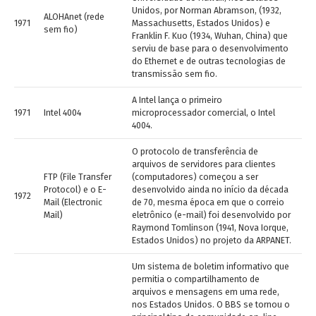
Unidos, por Norman Abramson, (1932,
ALOHAnet (rede
1971
Massachusetts, Estados Unidos) e
sem fio)
Franklin F. Kuo (1934, Wuhan, China) que
serviu de base para o desenvolvimento
do Ethernet e de outras tecnologias de
transmissão sem fio.
A Intel lança o primeiro
1971
Intel 4004
microprocessador comercial, o Intel
4004.
O protocolo de transferência de
arquivos de servidores para clientes
FTP (File Transfer
(computadores) começou a ser
Protocol) e o E-
desenvolvido ainda no início da década
1972
Mail (Electronic
de 70, mesma época em que o correio
Mail)
eletrônico (e-mail) foi desenvolvido por
Raymond Tomlinson (1941, Nova Iorque,
Estados Unidos) no projeto da ARPANET.
Um sistema de boletim informativo que
permitia o compartilhamento de
arquivos e mensagens em uma rede,
nos Estados Unidos. O BBS se tornou o