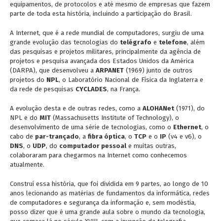
equipamentos, de protocolos e até mesmo de empresas que fazem
parte de toda esta história, incluindo a participação do Brasil.
A Internet, que é a rede mundial de computadores, surgiu de uma
grande evolução das tecnologias do
telégrafo
e
telefone
, além
das
pesquisas e projetos militares, principalmente da agência de
projetos e pesquisa avançada dos Estados Unidos da América
(DARPA), que desenvolveu a
ARPANET
(1969) junto de outros
projetos do
NPL
, o Laboratório Nacional de Física da Inglaterra e
da rede de pesquisas
CYCLADES
, na França.
A evolução desta e de outras redes, como a
ALOHANet
(1971), do
NPL e do
MIT
(Massachusetts Institute of Technology), o
desenvolvimento de uma série de tecnologias, como o
Ethernet
, o
cabo de
par-trançado
, a
fibra óptica
, o
TCP
e o
IP
(v4 e v6), o
DNS
, o
UDP
, do
computador pessoal
e muitas outras,
colaboraram para chegarmos na Internet como conhecemos
atualmente.
Construí essa história, que foi dividida em 9 partes, ao longo de 10
anos lecionando as matérias de fundamentos da informática, redes
de computadores e segurança da informação e, sem modéstia,
posso dizer que é uma grande aula sobre o mundo da tecnologia,