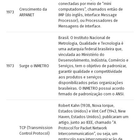
conectadas por meio de “mini
Crescimento da
computadores”, chamados então de
1973
ARPANET
IMP (do inglês, Interface Message
Processor), ou Processadores de
Mensagens de Interface.
Brasil. O Instituto Nacional de
Metrologia, Qualidade e Tecnologia é
uma autarquia federal brasileira que,
vinculada ao Ministério do
Desenvolvimento, Indústria, Comércio e
1973
Surge o INMETRO
Serviços, tem o objetivo de padronizar,
garantir qualidade e competitividade
aos produtos e serviços
disponibilizados pelas organizações
brasileiras. O INMETRO possui acordo
firmado de padronização com o ANSI.
Robert Kahn (1938, Nova Iorque,
Estados Unidos) e Vint Cerf (1943, New
Haven, Estados Unidos), publicaram um
artigo, junto ao IEEE, chamado “A
TCP (Transmission
Protocol for Packet Network
Control Protocol)
Intercommunication”, ou seja, um
protocolo para intercomunicação de