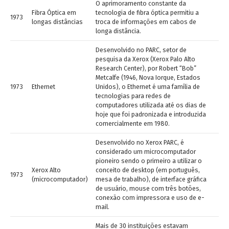
O aprimoramento constante da
Fibra Óptica em
tecnologia de fibra óptica permitiu a
1973
longas distâncias
troca de informações em cabos de
longa distância.
Desenvolvido no PARC, setor de
pesquisa da Xerox (Xerox Palo Alto
Research Center), por Robert “Bob”
Metcalfe (1946, Nova Iorque, Estados
1973
Ethernet
Unidos), o Ethernet é uma família de
tecnologias para redes de
computadores utilizada até os dias de
hoje que foi padronizada e introduzida
comercialmente em 1980.
Desenvolvido no Xerox PARC, é
considerado um microcomputador
pioneiro sendo o primeiro a utilizar o
Xerox Alto
conceito de desktop (em português,
1973
(microcomputador)
mesa de trabalho), de interface gráfica
de usuário, mouse com três botões,
conexão com impressora e uso de e-
mail.
Mais de 30 instituições estavam