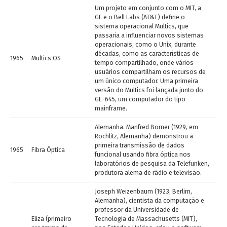
Um projeto em conjunto com o MIT, a
GE e o Bell Labs (AT&T) define o
sistema operacional Multics, que
passaria a influenciar novos sistemas
operacionais, como o Unix, durante
décadas, como as características de
1965
Multics OS
tempo compartilhado, onde vários
usuários compartilham os recursos de
um único computador. Uma primeira
versão do Multics foi lançada junto do
GE-645, um computador do tipo
mainframe.
Alemanha. Manfred Borner (1929, em
Rochlitz, Alemanha) demonstrou a
primeira transmissão de dados
1965
Fibra Óptica
funcional usando fibra óptica nos
laboratórios de pesquisa da Telefunken,
produtora alemã de rádio e televisão.
Joseph Weizenbaum (1923, Berlim,
Alemanha), cientista da computação e
professor
da Universidade de
Eliza (primeiro
Tecnologia de Massachusetts (MIT),