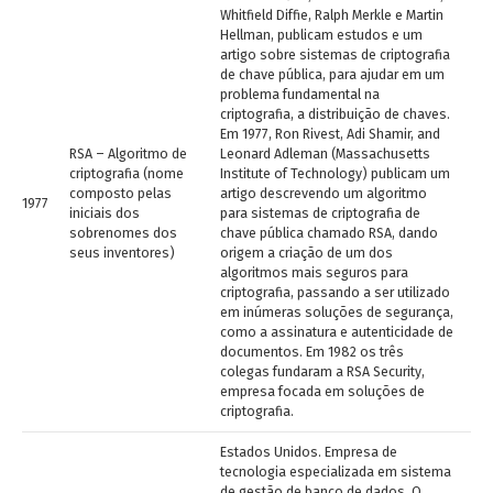
Whitfield Diffie, Ralph Merkle e Martin
Hellman, publicam estudos e um
artigo sobre sistemas de criptografia
de chave pública, para ajudar em um
problema fundamental na
criptografia, a distribuição de chaves.
Em 1977, Ron Rivest, Adi Shamir, and
RSA – Algoritmo de
Leonard Adleman (Massachusetts
criptografia (nome
Institute of Technology) publicam um
composto pelas
artigo descrevendo um algoritmo
1977
iniciais dos
para sistemas de criptografia de
sobrenomes dos
chave pública chamado RSA, dando
seus inventores)
origem a criação de um dos
algoritmos mais seguros para
criptografia, passando a ser utilizado
em inúmeras soluções de segurança,
como a assinatura e autenticidade de
documentos. Em 1982 os três
colegas fundaram a RSA Security,
empresa focada em soluções de
criptografia.
Estados Unidos. Empresa de
tecnologia especializada em sistema
de gestão de banco de dados. O