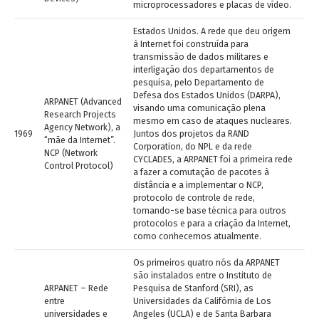
microprocessadores e placas de vídeo.
Estados Unidos. A rede que deu origem
à Internet foi construída para
transmissão de dados militares e
interligação dos departamentos de
pesquisa, pelo Departamento de
Defesa dos Estados Unidos (DARPA),
ARPANET (Advanced
visando uma comunicação plena
Research Projects
mesmo em caso de ataques nucleares.
Agency Network), a
1969
Juntos dos projetos da RAND
“mãe da Internet”.
Corporation, do NPL e da rede
NCP (Network
CYCLADES, a ARPANET foi a primeira rede
Control Protocol)
a fazer a comutação de pacotes à
distância e a implementar o NCP,
protocolo de controle de rede,
tornando-se base técnica para outros
protocolos e para a criação da Internet,
como conhecemos atualmente.
Os primeiros quatro nós da ARPANET
são instalados entre o Instituto de
ARPANET – Rede
Pesquisa de Stanford (SRI), as
entre
Universidades da Califórnia de Los
universidades e
Angeles (UCLA) e de Santa Barbara