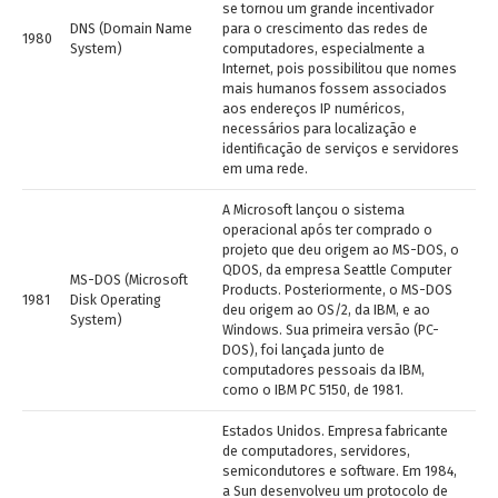
se tornou um grande incentivador
DNS (Domain Name
para o crescimento das redes de
1980
System)
computadores, especialmente a
Internet, pois possibilitou que nomes
mais humanos fossem associados
aos endereços IP numéricos,
necessários para localização e
identificação de serviços e servidores
em uma rede.
A Microsoft lançou o sistema
operacional após ter comprado o
projeto que deu origem ao MS-DOS, o
QDOS, da empresa Seattle Computer
MS-DOS (Microsoft
Products. Posteriormente, o MS-DOS
1981
Disk Operating
deu origem ao OS/2, da IBM, e ao
System)
Windows. Sua primeira versão (PC-
DOS), foi lançada junto de
computadores pessoais da IBM,
como o IBM PC 5150, de 1981.
Estados Unidos. Empresa fabricante
de computadores, servidores,
semicondutores e software. Em 1984,
a Sun desenvolveu um protocolo de