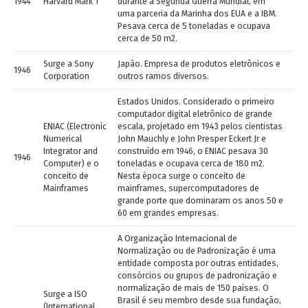
1944
Harvard Mark 1
durante a Segunda Guerra Mundial, em
uma parceria da Marinha dos EUA e a IBM.
Pesava cerca de 5 toneladas e ocupava
cerca de 50 m
2
.
Surge a Sony
Japão. Empresa de produtos eletrônicos e
1946
Corporation
outros ramos diversos.
Estados Unidos. Considerado o primeiro
computador digital eletrônico de grande
ENIAC (Electronic
escala, projetado em 1943 pelos cientistas
Numerical
John Mauchly e John Presper Eckert Jr e
Integrator and
construído em 1946, o ENIAC pesava 30
1946
Computer) e o
toneladas e ocupava cerca de 180 m
2
.
conceito de
Nesta época surge o conceito de
Mainframes
mainframes, supercomputadores de
grande porte que dominaram os anos 50 e
60 em grandes empresas.
A Organização Internacional de
Normalização ou de Padronização é uma
entidade composta por outras entidades,
consórcios ou grupos de padronização e
normalização de mais de 150 países. O
Surge a ISO
Brasil é seu membro desde sua fundação,
(International