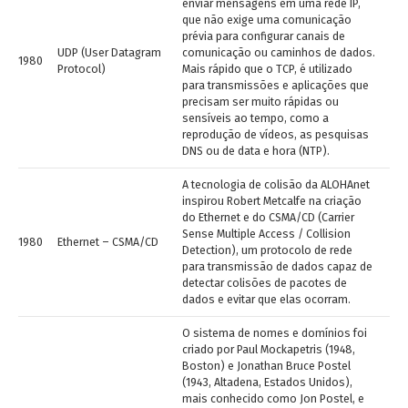
enviar mensagens em uma rede IP,
que não exige uma comunicação
prévia para configurar canais de
UDP (User Datagram
comunicação ou caminhos de dados.
1980
Protocol)
Mais rápido que o TCP, é utilizado
para transmissões e aplicações que
precisam ser muito rápidas ou
sensíveis ao tempo, como a
reprodução de vídeos, as pesquisas
DNS ou de data e hora (NTP).
A tecnologia de colisão da ALOHAnet
inspirou Robert Metcalfe na criação
do Ethernet e do CSMA/CD (Carrier
Sense Multiple Access / Collision
1980
Ethernet – CSMA/CD
Detection), um protocolo de rede
para transmissão de dados capaz de
detectar colisões de pacotes de
dados e evitar que elas ocorram.
O sistema de nomes e domínios foi
criado por Paul Mockapetris (1948,
Boston) e Jonathan Bruce Postel
(1943, Altadena, Estados Unidos),
mais conhecido como Jon Postel, e