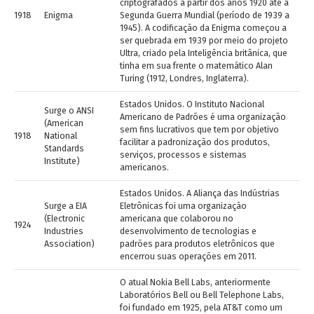
criptografados a partir dos anos 1920 até a
1918
Enigma
Segunda Guerra Mundial (período de 1939 a
1945). A codificação da Enigma começou a
ser quebrada em 1939 por meio do projeto
Ultra, criado pela Inteligência britânica, que
tinha em sua frente o matemático Alan
Turing (1912, Londres, Inglaterra).
Estados Unidos. O Instituto Nacional
Surge o ANSI
Americano de Padrões é uma organização
(American
sem fins lucrativos que tem por objetivo
1918
National
facilitar a padronização dos produtos,
Standards
serviços, processos e sistemas
Institute)
americanos.
Estados Unidos. A Aliança das Indústrias
Surge a EIA
Eletrônicas foi uma organização
(Electronic
americana que colaborou no
1924
Industries
desenvolvimento de tecnologias e
Association)
padrões para produtos eletrônicos que
encerrou suas operações em 2011.
O atual Nokia Bell Labs, anteriormente
Laboratórios Bell ou Bell Telephone Labs,
foi fundado em 1925, pela AT&T como um