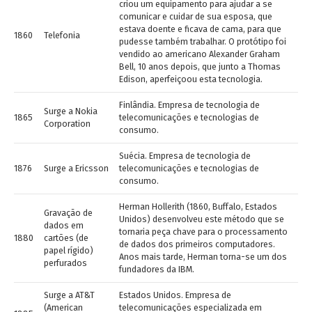
criou um equipamento para ajudar a se
comunicar e cuidar de sua esposa, que
estava doente e ficava de cama, para que
1860
Telefonia
pudesse também trabalhar. O protótipo foi
vendido ao americano Alexander Graham
Bell, 10 anos depois, que junto a Thomas
Edison, aperfeiçoou esta tecnologia.
Finlândia. Empresa de tecnologia de
Surge a Nokia
1865
telecomunicações e tecnologias de
Corporation
consumo.
Suécia. Empresa de tecnologia de
1876
Surge a Ericsson
telecomunicações e tecnologias de
consumo.
Herman Hollerith (1860, Buffalo, Estados
Gravação de
Unidos) desenvolveu este método que se
dados em
tornaria peça chave para o processamento
1880
cartões (de
de dados dos primeiros computadores.
papel rígido)
Anos mais tarde, Herman torna-se um dos
perfurados
fundadores da IBM.
Surge a AT&T
Estados Unidos. Empresa de
(American
telecomunicações especializada em