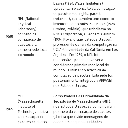
Davies (1924, Wales, Inglaterra),
apresentam o conceito da comutação
de pacotes (do inglês, packet
NPL (National
switching), que também tem como co-
Physical
inventores o polonês Paul Baran (1926,
Laboratory),
Hrodna, Polônia), que trabalhava na
conceito de
RAND Corporation, e Leonard Kleinrock
1965
comutação de
(1934, Nova Iorque, Estados Unidos),
pacotes e a
professor de ciência da computação na
primeira rede local
UCLA (Universidade da Califórnia em Los
do mundo
Angeles). Em 1970, o NPL foi
responsável por desenvolver a
considerada primeira rede local do
mundo, já utilizando a técnica de
comutação de pacotes. Esta rede foi,
posteriormente, integrada à ARPANET,
nos Estados Unidos.
MIT
Computadores da Universidade de
(Massachusetts
Tecnologia de Massachusetts (MIT),
Institute of
nos Estados Unidos, se comunicaram
1965
Technology) utiliza
por meio da comutação de pacotes
a comutação de
(técnica que divide mensagens de
pacotes de dados
dados em pequenas unidades).