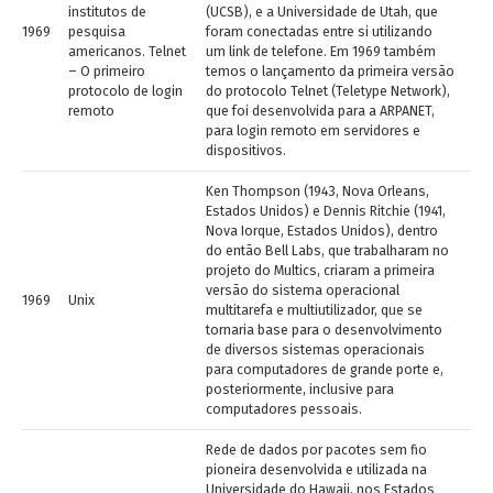
institutos de
(UCSB), e a Universidade de Utah, que
1969
pesquisa
foram conectadas entre si utilizando
americanos. Telnet
um link de telefone. Em 1969 também
– O primeiro
temos o lançamento da primeira versão
protocolo de login
do protocolo Telnet (Teletype Network),
remoto
que foi desenvolvida para a ARPANET,
para login remoto em servidores e
dispositivos.
Ken Thompson (1943, Nova Orleans,
Estados Unidos) e Dennis Ritchie (1941,
Nova Iorque, Estados Unidos), dentro
do então Bell Labs, que trabalharam no
projeto do Multics, criaram a primeira
versão do sistema operacional
1969
Unix
multitarefa e multiutilizador, que se
tornaria base para o desenvolvimento
de diversos sistemas operacionais
para computadores de grande porte e,
posteriormente, inclusive para
computadores pessoais.
Rede de dados por pacotes sem fio
pioneira desenvolvida e utilizada na
Universidade do Hawaii, nos Estados