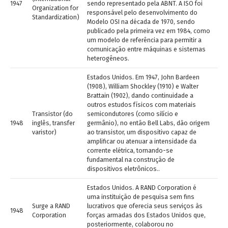
1947
sendo representado pela ABNT. A ISO foi
Organization for
responsável pelo desenvolvimento do
Standardization)
Modelo OSI na década de 1970, sendo
publicado pela primeira vez em 1984, como
um modelo de referência para permitir a
comunicação entre máquinas e sistemas
heterogêneos.
Estados Unidos. Em 1947, John Bardeen
(1908), William Shockley (1910) e Walter
Brattain (1902), dando continuidade a
outros estudos físicos com materiais
Transistor (do
semicondutores (como silício e
1948
inglês, transfer
germânio), no então Bell Labs, dão origem
varistor)
ao transistor, um dispositivo capaz de
amplificar ou atenuar a intensidade da
corrente elétrica, tornando-se
fundamental na construção de
dispositivos eletrônicos..
Estados Unidos. A RAND Corporation é
uma instituição de pesquisa sem fins
Surge a RAND
lucrativos que oferecia seus serviços às
1948
Corporation
forças armadas dos Estados Unidos que,
posteriormente, colaborou no