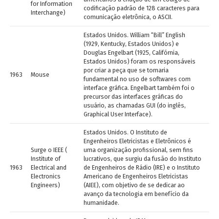
for Information
codificação padrão de 128 caracteres para
Interchange)
comunicação eletrônica, o ASCII.
Estados Unidos. William “Bill” English
(1929, Kentucky, Estados Unidos) e
Douglas Engelbart (1925, Califórnia,
Estados Unidos) foram os responsáveis
por criar a peça que se tornaria
1963
Mouse
fundamental no uso de softwares com
interface gráfica. Engelbart também foi o
precursor das interfaces gráficas do
usuário, as chamadas GUI (do inglês,
Graphical User Interface).
Estados Unidos. O Instituto de
Engenheiros Eletricistas e Eletrônicos é
Surge o IEEE (
uma organização profissional, sem fins
Institute of
lucrativos, que surgiu da fusão do Instituto
1963
Electrical and
de Engenheiros de Rádio (IRE) e o Instituto
Electronics
Americano de Engenheiros Eletricistas
Engineers)
(AIEE), com objetivo de se dedicar ao
avanço da tecnologia em benefício da
humanidade.