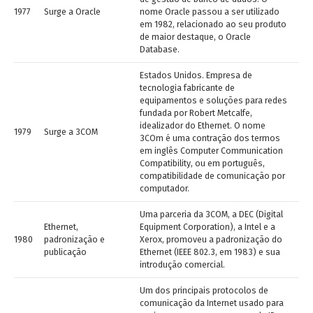
1977
Surge a Oracle
nome Oracle passou a ser utilizado
em 1982, relacionado ao seu produto
de maior destaque, o Oracle
Database.
Estados Unidos. Empresa de
tecnologia fabricante de
equipamentos e soluções para redes
fundada por Robert Metcalfe,
idealizador do Ethernet. O nome
1979
Surge a 3COM
3COm é uma contração dos termos
em inglês Computer Communication
Compatibility, ou em português,
compatibilidade de comunicação por
computador.
Uma parceria da 3COM, a DEC (Digital
Ethernet,
Equipment Corporation), a Intel e a
1980
padronização e
Xerox, promoveu a padronização do
publicação
Ethernet (IEEE 802.3, em 1983) e sua
introdução comercial.
Um dos principais protocolos de
comunicação da Internet usado para