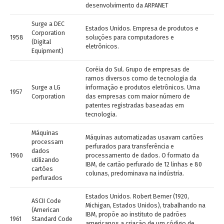
desenvolvimento da ARPANET
Surge a DEC
Estados Unidos. Empresa de produtos e
Corporation
1958
soluções para computadores e
(Digital
eletrônicos.
Equipment)
Coréia do Sul. Grupo de empresas de
ramos diversos como de tecnologia da
Surge a LG
informação e produtos eletrônicos. Uma
1957
Corporation
das empresas com maior número de
patentes registradas baseadas em
tecnologia.
Máquinas
Máquinas automatizadas usavam cartões
processam
perfurados para transferência e
dados
1960
processamento de dados. O formato da
utilizando
IBM, de cartão perfurado de 12 linhas e 80
cartões
colunas, predominava na indústria.
perfurados
Estados Unidos. Robert Bemer (1920,
ASCII Code
Michigan, Estados Unidos), trabalhando na
(American
IBM, propõe ao instituto de padrões
1961
Standard Code
americanos a criação de um código de