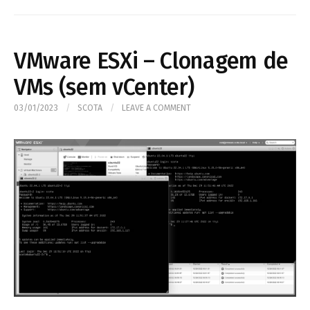
VMware ESXi – Clonagem de
VMs (sem vCenter)
03/01/2023
/
SCOTA
/
LEAVE A COMMENT