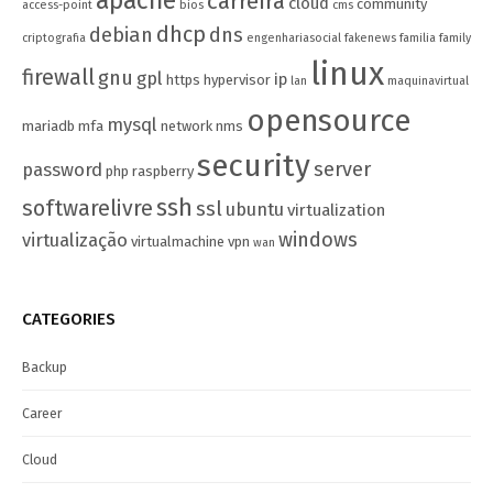
apache
carreira
cloud
community
access-point
bios
cms
dhcp
debian
dns
criptografia
engenhariasocial
fakenews
familia
family
linux
firewall
gnu
gpl
ip
https
hypervisor
lan
maquinavirtual
opensource
mysql
mariadb
mfa
network
nms
security
server
password
php
raspberry
ssh
softwarelivre
ssl
ubuntu
virtualization
windows
virtualização
virtualmachine
vpn
wan
CATEGORIES
Backup
Career
Cloud