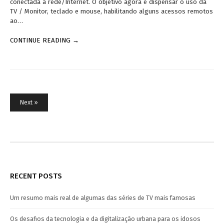
conectada à rede/Internet. O objetivo agora é dispensar o uso da
TV / Monitor, teclado e mouse, habilitando alguns acessos remotos
ao…
CONTINUE READING →
Posts
Next »
pagination
RECENT POSTS
Um resumo mais real de algumas das séries de TV mais famosas
Os desafios da tecnologia e da digitalização urbana para os idosos