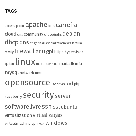
TAGS
apache
carreira
access-point
bios
debian
cloud
community
cms
criptografia
dhcp
dns
engenhariasocial
fakenews
familia
firewall
gnu
gpl
https
hypervisor
family
linux
ip
mariadb
mfa
lan
maquinavirtual
mysql
network
nms
opensource
password
php
security
server
raspberry
ssh
softwarelivre
ssl
ubuntu
virtualização
virtualization
windows
virtualmachine
vpn
wan