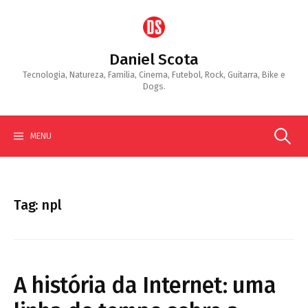
Skip
to
content
Daniel Scota
Tecnologia, Natureza, Familia, Cinema, Futebol, Rock, Guitarra, Bike e
Dogs.
Search
MENU
for:
Tag:
npl
A história da Internet: uma