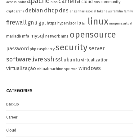
apache
carreira
cloud
community
access-point
bios
cms
dhcp
debian
dns
criptografia
engenhariasocial
fakenews
familia
family
linux
firewall
gnu
gpl
ip
https
hypervisor
lan
maquinavirtual
opensource
mysql
mariadb
mfa
network
nms
security
server
password
php
raspberry
ssh
softwarelivre
ssl
ubuntu
virtualization
windows
virtualização
virtualmachine
vpn
wan
CATEGORIES
Backup
Career
Cloud