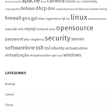
apache
carreira
cloud
community
access-point
bios
cms
dhcp
debian
dns
criptografia
engenhariasocial
fakenews
familia
family
linux
firewall
gnu
gpl
ip
https
hypervisor
lan
maquinavirtual
opensource
mysql
mariadb
mfa
network
nms
security
server
password
php
raspberry
ssh
softwarelivre
ssl
ubuntu
virtualization
windows
virtualização
virtualmachine
vpn
wan
CATEGORIES
Backup
Career
Cloud