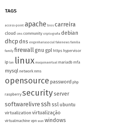
TAGS
apache
carreira
access-point
bios
debian
cloud
community
cms
criptografia
dhcp
dns
engenhariasocial
fakenews
familia
firewall
gnu
gpl
https
hypervisor
family
linux
ip
mariadb
mfa
lan
maquinavirtual
mysql
network
nms
opensource
password
php
security
server
raspberry
ssh
softwarelivre
ssl
ubuntu
virtualização
virtualization
windows
virtualmachine
vpn
wan