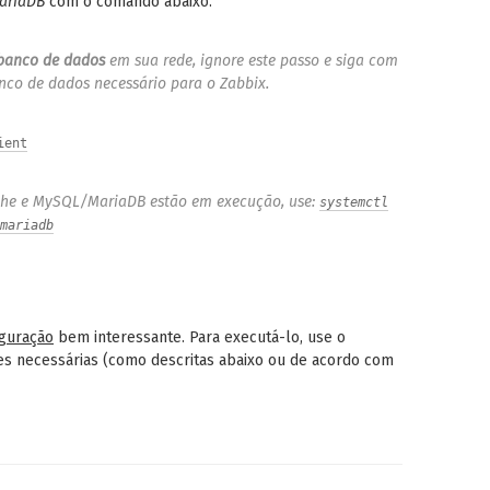
ariaDB
com o comando abaixo.
 banco de dados
em sua rede, ignore este passo e siga com
nco de dados necessário para o Zabbix.
ient
ache e MySQL/MariaDB estão em execução, use:
systemctl
mariadb
iguração
bem interessante. Para executá-lo, use o
es necessárias (como descritas abaixo ou de acordo com