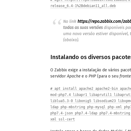
release_6.4-1%2Bdebian11_all.deb
No link
https://repo.zabbix.com/zab
todas as suas versões
disponíveis pa
uma nova versão estiver disponível,
(abaixo).
Instalando os diversos pacote
O Zabbix exige a instalação de vários paco
servidor
Apache
e o
PHP
(para o seu
front
# apt install apache2 apache2-bin apach
mod-php7.4 libapr1 libaprutil1 libaprut
liblua5.3-0 libonig5 libsodium23 libxpm
ldap php-mbstring php-mysql php-xml php
php7.4-json php7.4-ldap php7.4-mbstring
xml ssl-cert