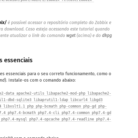
bix/
é possível acessar o repositório completo do Zabbix e
ra download. Caso esteja acessando este tutorial quando
 tente atualizar o link do comando
wget
(acima) e do
dkpg
s essenciais
tes essenciais para o seu correto funcionamento, como o
end
). Instale-os com o comando abaixo:
e2-data apache2-utils libapache2-mod-php libapache2-
il1-dbd-sqlite3 libaprutil1-ldap libcurl4 libgd3
4 libxslt1.1 php php-bcmath php-common php-gd php-
7.4 php7.4-bcmath php7.4-cli php7.4-common php7.4-gd
 php7.4-mysql php7.4-opcache php7.4-readline php7.4-