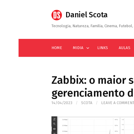
Skip
to
Daniel Scota
content
Tecnologia, Natureza, Familia, Cinema, Futebol, 
HOME
MIDIA
LINKS
AULAS
Zabbix: o maior 
gerenciamento d
14/04/2023
/
SCOTA
/
LEAVE A COMMEN