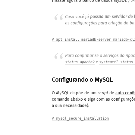
Instale agora o banco de dados
MySQL / M
Caso você já
possua um servidor de
as configurações para criação do ba
# apt install mariadb-server mariadb-cl
Para confirmar se o serviços do Ap
e
status apache2
systemctl status 
Configurando o MySQL
O
MySQL
dispõe de um
script
de
auto conf
comando abaixo e siga com as configuraçõ
a sua necessidade):
# mysql_secure_installation