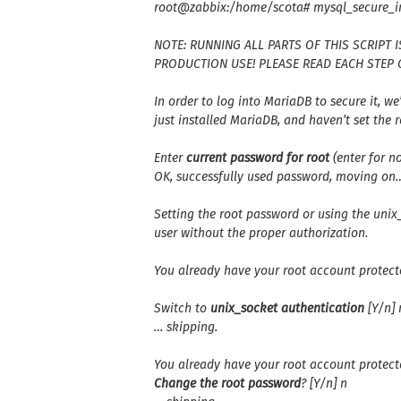
root@zabbix:/home/scota# mysql_secure_in
NOTE: RUNNING ALL PARTS OF THIS SCRIPT
PRODUCTION USE! PLEASE READ EACH STEP 
In order to log into MariaDB to secure it, we
just installed MariaDB, and
haven’t set the 
Enter
current password for root
(enter for no
OK, successfully used password, moving on
Setting the root password or using the uni
user without the proper authorization.
You already have your root account protecte
Switch to
unix_socket authentication
[Y/n] 
… skipping.
You already have your root account protecte
Change the root password
? [Y/n] n