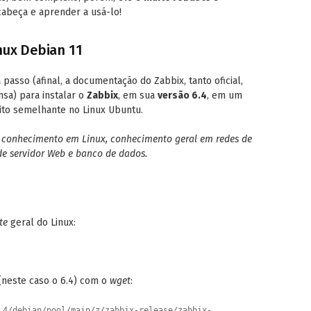
 cabeça e aprender a usá-lo!
nux Debian 11
 passo (afinal, a documentação do Zabbix, tanto oficial,
nsa) para instalar o
Zabbix
, em sua
versão 6.4
, em um
uito semelhante no Linux Ubuntu.
: conhecimento em Linux, conhecimento geral em redes de
e servidor Web e banco de dados.
te
geral do Linux:
neste caso o 6.4) com o
wget
:
.4/debian/pool/main/z/zabbix-release/zabbix-