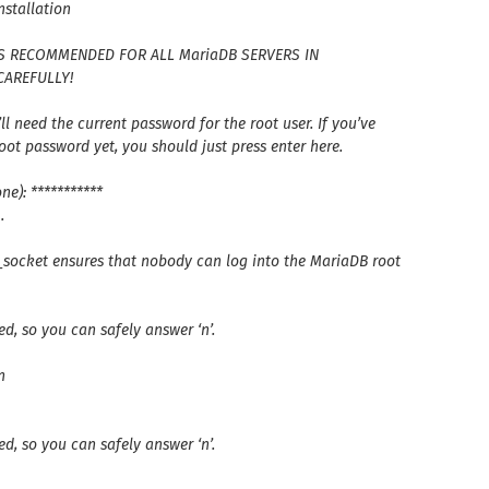
stallation
 IS RECOMMENDED FOR ALL MariaDB
SERVERS IN
CAREFULLY!
’ll need the current
password for the root user. If you’ve
root password yet, you should just press enter here.
ne): ***********
…
x_socket ensures that nobody
can log into the MariaDB root
d, so you can safely answer ‘n’.
n
d, so you can safely answer ‘n’.