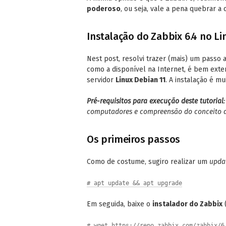
poderoso
, ou seja, vale a pena quebrar a
Instalação do Zabbix 6.4 no Li
Nest post, resolvi trazer (mais) um passo a
como a disponível na Internet, é bem exte
servidor
Linux Debian 11
. A instalação é m
Pré-requisitos para execução deste tutorial
computadores e compreensão do conceito d
Os primeiros passos
Como de costume, sugiro realizar um
upda
# apt update && apt upgrade
Em seguida, baixe o
instalador do Zabbix
(
# wget https://repo.zabbix.com/zabbix/6