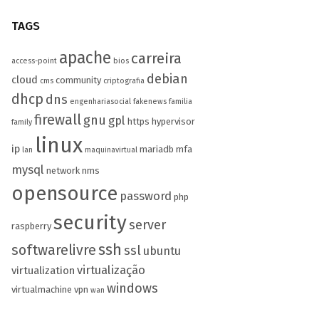
TAGS
apache
carreira
access-point
bios
debian
cloud
community
cms
criptografia
dhcp
dns
engenhariasocial
fakenews
familia
firewall
gnu
gpl
https
hypervisor
family
linux
ip
mariadb
mfa
lan
maquinavirtual
mysql
network
nms
opensource
password
php
security
server
raspberry
ssh
softwarelivre
ssl
ubuntu
virtualização
virtualization
windows
virtualmachine
vpn
wan