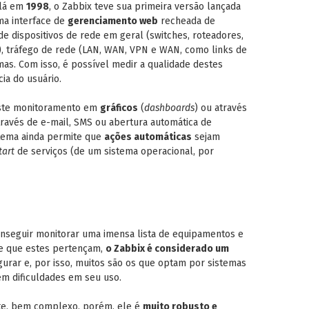
 lá em
1998
, o Zabbix teve sua primeira versão lançada
ma interface de
gerenciamento web
recheada de
de dispositivos de rede em geral (switches, roteadores,
c), tráfego de rede (LAN, WAN, VPN e WAN, como links de
mas. Com isso, é possível medir a qualidade destes
cia do usuário.
este monitoramento em
gráficos
(
dashboards
) ou através
ravés de e-mail, SMS ou abertura automática de
tema ainda permite que
ações automáticas
sejam
tart
de serviços (de um sistema operacional, por
onseguir monitorar uma imensa lista de equipamentos e
de que estes pertençam,
o Zabbix é considerado um
gurar e, por isso, muitos são os que optam por sistemas
em dificuldades em seu uso.
nte, bem complexo, porém, ele é
muito robusto e