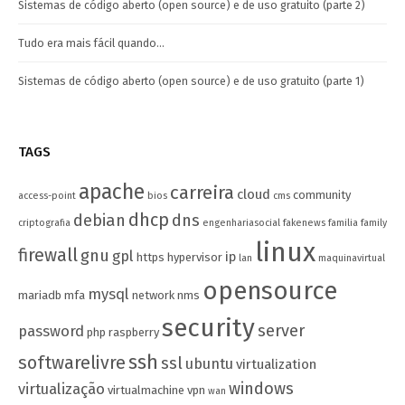
Sistemas de código aberto (open source) e de uso gratuito (parte 2)
Tudo era mais fácil quando…
Sistemas de código aberto (open source) e de uso gratuito (parte 1)
TAGS
apache
carreira
cloud
community
access-point
bios
cms
dhcp
debian
dns
criptografia
engenhariasocial
fakenews
familia
family
linux
firewall
gnu
gpl
ip
https
hypervisor
lan
maquinavirtual
opensource
mysql
mariadb
mfa
network
nms
security
server
password
php
raspberry
ssh
softwarelivre
ssl
ubuntu
virtualization
windows
virtualização
virtualmachine
vpn
wan