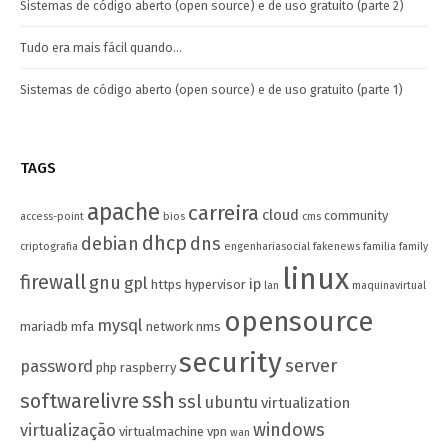
Sistemas de código aberto (open source) e de uso gratuito (parte 2)
Tudo era mais fácil quando…
Sistemas de código aberto (open source) e de uso gratuito (parte 1)
TAGS
apache
carreira
cloud
community
access-point
bios
cms
dhcp
debian
dns
criptografia
engenhariasocial
fakenews
familia
family
linux
firewall
gnu
gpl
ip
https
hypervisor
lan
maquinavirtual
opensource
mysql
mariadb
mfa
network
nms
security
server
password
php
raspberry
ssh
softwarelivre
ssl
ubuntu
virtualization
windows
virtualização
virtualmachine
vpn
wan