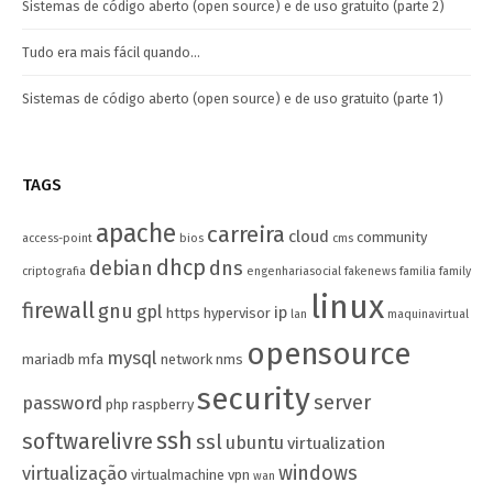
Sistemas de código aberto (open source) e de uso gratuito (parte 2)
Tudo era mais fácil quando…
Sistemas de código aberto (open source) e de uso gratuito (parte 1)
TAGS
apache
carreira
cloud
community
access-point
bios
cms
dhcp
debian
dns
criptografia
engenhariasocial
fakenews
familia
family
linux
firewall
gnu
gpl
ip
https
hypervisor
lan
maquinavirtual
opensource
mysql
mariadb
mfa
network
nms
security
server
password
php
raspberry
ssh
softwarelivre
ssl
ubuntu
virtualization
windows
virtualização
virtualmachine
vpn
wan