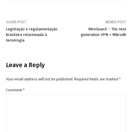
OLDER POST
NEWER POST
Post
Legislação e regulamentação
WireGuard – The next
brasileira relacionada à
generation VPN + Mikrotik
navigation
tecnologia
Leave a Reply
Your email address will not be published.
Required fields are marked
*
Comment
*