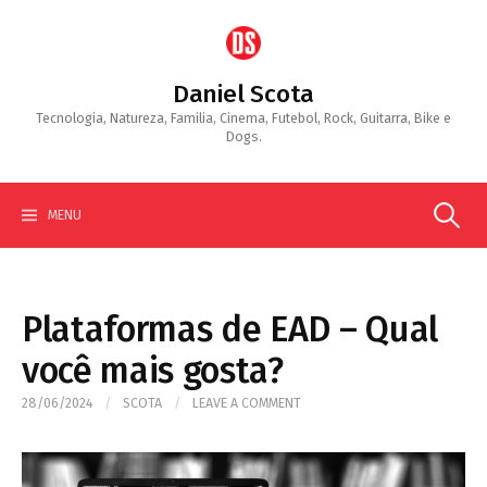
Skip
to
content
Daniel Scota
Tecnologia, Natureza, Familia, Cinema, Futebol, Rock, Guitarra, Bike e
Dogs.
Search
MENU
for:
Plataformas de EAD – Qual
você mais gosta?
28/06/2024
/
SCOTA
/
LEAVE A COMMENT