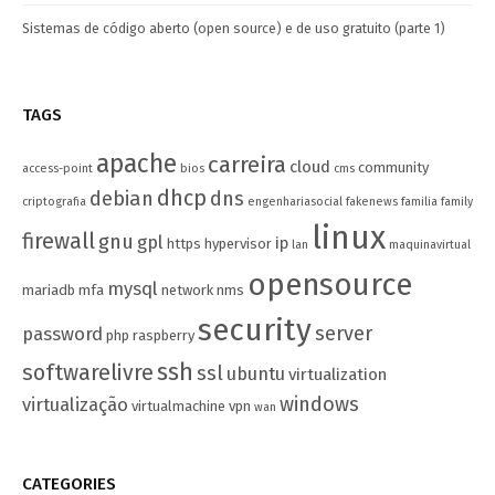
Sistemas de código aberto (open source) e de uso gratuito (parte 1)
TAGS
apache
carreira
cloud
community
access-point
bios
cms
dhcp
debian
dns
criptografia
engenhariasocial
fakenews
familia
family
linux
firewall
gnu
gpl
ip
https
hypervisor
lan
maquinavirtual
opensource
mysql
mariadb
mfa
network
nms
security
server
password
php
raspberry
ssh
softwarelivre
ssl
ubuntu
virtualization
windows
virtualização
virtualmachine
vpn
wan
CATEGORIES