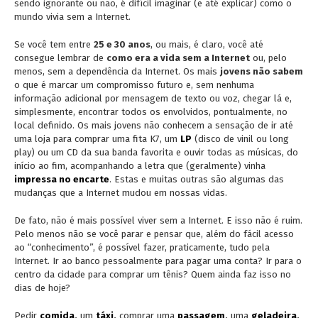
sendo ignorante ou não, é difícil imaginar (e até explicar) como o
mundo vivia sem a Internet.
Se você tem entre
25 e 30 anos
, ou mais, é claro, você até
consegue lembrar de
como era a vida sem a Internet
ou, pelo
menos, sem a dependência da Internet. Os mais
jovens não sabem
o que é marcar um compromisso futuro e, sem nenhuma
informação adicional por mensagem de texto ou voz, chegar lá e,
simplesmente, encontrar todos os envolvidos, pontualmente, no
local definido. Os mais jovens não conhecem a sensação de ir até
uma loja para comprar uma fita K7, um
LP
(disco de vinil ou long
play) ou um CD da sua banda favorita e ouvir todas as músicas, do
início ao fim, acompanhando a letra que (geralmente) vinha
impressa no encarte
. Estas e muitas outras são algumas das
mudanças que a Internet mudou em nossas vidas.
De fato, não é mais possível viver sem a Internet. E isso não é ruim.
Pelo menos não se você parar e pensar que, além do fácil acesso
ao “conhecimento”, é possível fazer, praticamente, tudo pela
Internet. Ir ao banco pessoalmente para pagar uma conta? Ir para o
centro da cidade para comprar um tênis? Quem ainda faz isso no
dias de hoje?
Pedir
comida
,
um
táxi
,
comprar uma
passagem
,
uma
geladeira
,