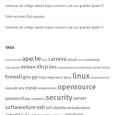
Sistemas de código aberto (open source) e de uso gratuito (parte 2)
Tudo era mais fácil quando…
Sistemas de código aberto (open source) e de uso gratuito (parte 1)
TAGS
apache
carreira
cloud
community
access-point
bios
cms
dhcp
debian
dns
criptografia
engenhariasocial
fakenews
familia
family
linux
firewall
gnu
gpl
ip
https
hypervisor
lan
maquinavirtual
opensource
mysql
mariadb
mfa
network
nms
security
server
password
php
raspberry
ssh
softwarelivre
ssl
ubuntu
virtualization
windows
virtualização