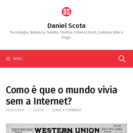
Skip
to
content
Daniel Scota
Tecnologia, Natureza, Familia, Cinema, Futebol, Rock, Guitarra, Bike e
Dogs.
Search
MENU
for:
Como é que o mundo vivia
sem a Internet?
20/03/2017
/
SCOTA
/
LEAVE A COMMENT