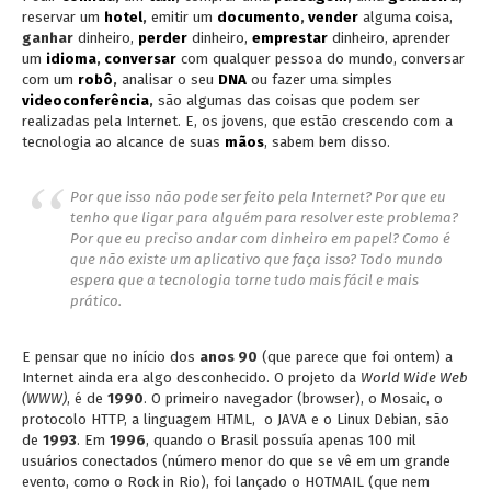
reservar um
hotel
,
emitir um
documento
,
vender
alguma coisa,
ganhar
dinheiro,
perder
dinheiro,
emprestar
dinheiro, aprender
um
idioma
,
conversar
com qualquer pessoa do mundo, conversar
com um
robô
,
analisar o seu
DNA
ou fazer uma simples
videoconferência
,
são algumas das coisas que podem ser
realizadas pela Internet. E, os jovens, que estão crescendo com a
tecnologia ao alcance de suas
mãos
, sabem bem disso.
Por que isso não pode ser feito pela Internet? Por que eu
tenho que ligar para alguém para resolver este problema?
Por que eu preciso andar com dinheiro em papel? Como é
que não existe um aplicativo que faça isso? Todo mundo
espera que a tecnologia torne tudo mais fácil e mais
prático.
E pensar que no início dos
anos 90
(que parece que foi ontem) a
Internet ainda era algo desconhecido. O projeto da
World Wide Web
(WWW)
, é de
1990
. O primeiro navegador (browser), o Mosaic, o
protocolo HTTP, a linguagem HTML, o JAVA e o Linux Debian, são
de
1993
. Em
1996
, quando o Brasil possuía apenas 100 mil
usuários conectados (número menor do que se vê em um grande
evento, como o Rock in Rio), foi lançado o HOTMAIL (que nem