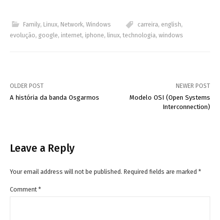
Family
,
Linux
,
Network
,
Windows
carreira
,
english
,
evolução
,
google
,
internet
,
iphone
,
linux
,
technologia
,
windows
OLDER POST
NEWER POST
Post
A história da banda Osgarmos
Modelo OSI (Open Systems
Interconnection)
navigation
Leave a Reply
Your email address will not be published.
Required fields are marked
*
Comment
*