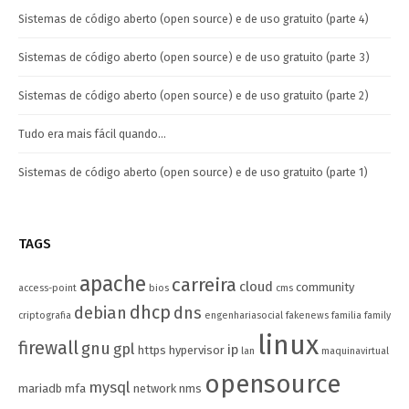
Sistemas de código aberto (open source) e de uso gratuito (parte 4)
Sistemas de código aberto (open source) e de uso gratuito (parte 3)
Sistemas de código aberto (open source) e de uso gratuito (parte 2)
Tudo era mais fácil quando…
Sistemas de código aberto (open source) e de uso gratuito (parte 1)
TAGS
apache
carreira
cloud
community
access-point
bios
cms
dhcp
debian
dns
criptografia
engenhariasocial
fakenews
familia
family
linux
firewall
gnu
gpl
ip
https
hypervisor
lan
maquinavirtual
opensource
mysql
mariadb
mfa
network
nms