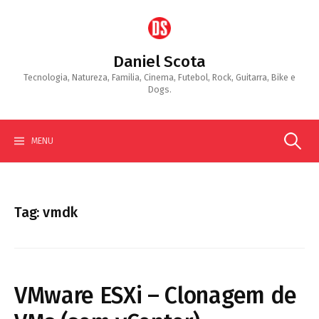
Skip
to
content
Daniel Scota
Tecnologia, Natureza, Familia, Cinema, Futebol, Rock, Guitarra, Bike e
Dogs.
Search
MENU
for:
Tag:
vmdk
VMware ESXi – Clonagem de