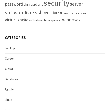
security
server
password
php
raspberry
ssh
softwarelivre
ssl
ubuntu
virtualization
windows
virtualização
virtualmachine
vpn
wan
CATEGORIES
Backup
Career
Cloud
Database
Family
Linux