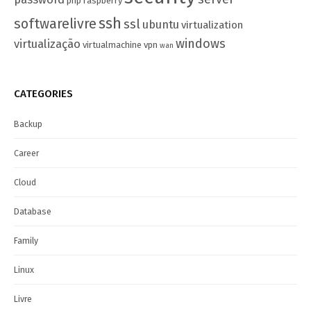
php
raspberry
ssh
softwarelivre
ssl
ubuntu
virtualization
windows
virtualização
virtualmachine
vpn
wan
CATEGORIES
Backup
Career
Cloud
Database
Family
Linux
Livre