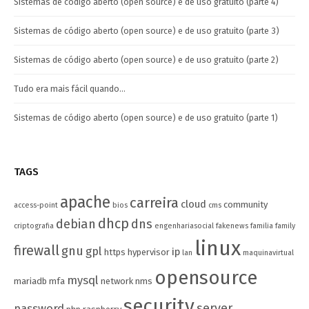
Sistemas de código aberto (open source) e de uso gratuito (parte 4)
Sistemas de código aberto (open source) e de uso gratuito (parte 3)
Sistemas de código aberto (open source) e de uso gratuito (parte 2)
Tudo era mais fácil quando…
Sistemas de código aberto (open source) e de uso gratuito (parte 1)
TAGS
apache
carreira
cloud
community
access-point
bios
cms
dhcp
debian
dns
criptografia
engenhariasocial
fakenews
familia
family
linux
firewall
gnu
gpl
ip
https
hypervisor
lan
maquinavirtual
opensource
mysql
mariadb
mfa
network
nms
security
server
password