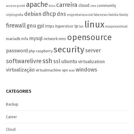
apache
carreira
cloud
community
access-point
bios
cms
dhcp
debian
dns
criptografia
engenhariasocial
fakenews
familia
family
linux
firewall
gnu
gpl
ip
https
hypervisor
lan
maquinavirtual
opensource
mysql
mariadb
mfa
network
nms
security
server
password
php
raspberry
ssh
softwarelivre
ssl
ubuntu
virtualization
windows
virtualização
virtualmachine
vpn
wan
CATEGORIES
Backup
Career
Cloud