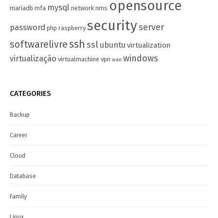
opensource
mysql
mariadb
mfa
network
nms
security
server
password
php
raspberry
ssh
softwarelivre
ssl
ubuntu
virtualization
windows
virtualização
virtualmachine
vpn
wan
CATEGORIES
Backup
Career
Cloud
Database
Family
Linux