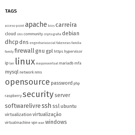
TAGS
apache
carreira
access-point
bios
debian
cloud
community
cms
criptografia
dhcp
dns
engenhariasocial
fakenews
familia
firewall
gnu
gpl
https
hypervisor
family
linux
ip
mariadb
mfa
lan
maquinavirtual
mysql
network
nms
opensource
password
php
security
server
raspberry
ssh
softwarelivre
ssl
ubuntu
virtualização
virtualization
windows
virtualmachine
vpn
wan