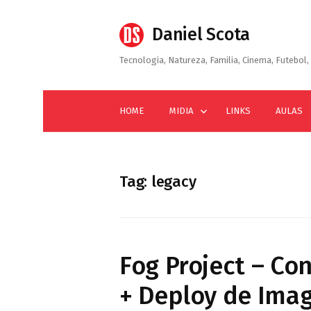
Skip
to
Daniel Scota
content
Tecnologia, Natureza, Familia, Cinema, Futebol, 
HOME
MIDIA
LINKS
AULAS
Tag:
legacy
Fog Project – Co
+ Deploy de Ima