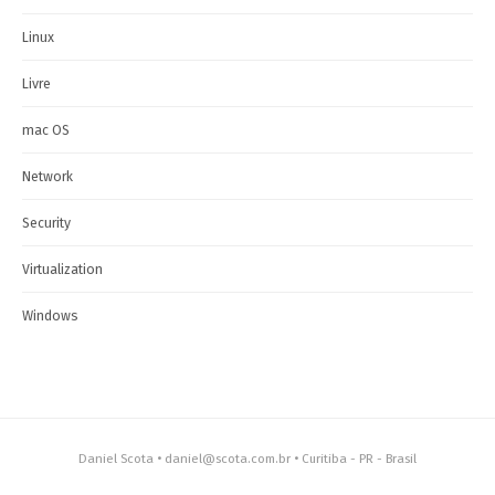
Linux
Livre
mac OS
Network
Security
Virtualization
Windows
Daniel Scota • daniel@scota.com.br • Curitiba - PR - Brasil