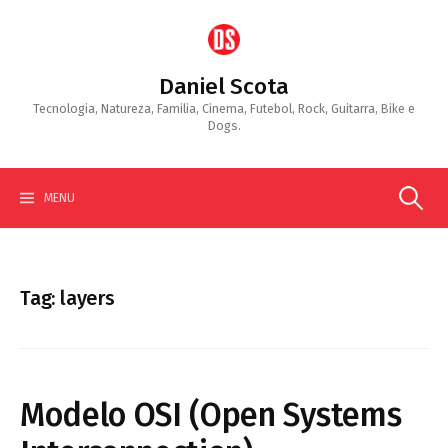
Skip
to
content
Daniel Scota
Tecnologia, Natureza, Familia, Cinema, Futebol, Rock, Guitarra, Bike e
Dogs.
Search
MENU
for:
Tag:
layers
Modelo OSI (Open Systems