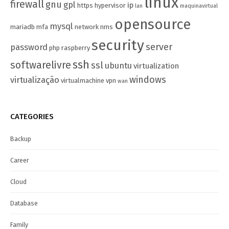
linux
firewall
gnu
gpl
ip
https
hypervisor
lan
maquinavirtual
opensource
mysql
mariadb
mfa
network
nms
security
server
password
php
raspberry
ssh
softwarelivre
ssl
ubuntu
virtualization
windows
virtualização
virtualmachine
vpn
wan
CATEGORIES
Backup
Career
Cloud
Database
Family