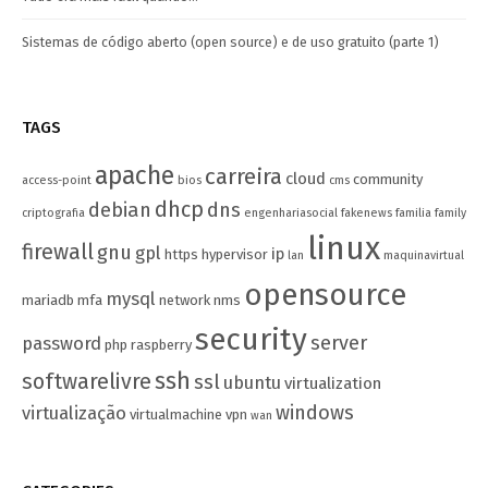
Sistemas de código aberto (open source) e de uso gratuito (parte 1)
TAGS
apache
carreira
cloud
community
access-point
bios
cms
dhcp
debian
dns
criptografia
engenhariasocial
fakenews
familia
family
linux
firewall
gnu
gpl
ip
https
hypervisor
lan
maquinavirtual
opensource
mysql
mariadb
mfa
network
nms
security
server
password
php
raspberry
ssh
softwarelivre
ssl
ubuntu
virtualization
windows
virtualização
virtualmachine
vpn
wan