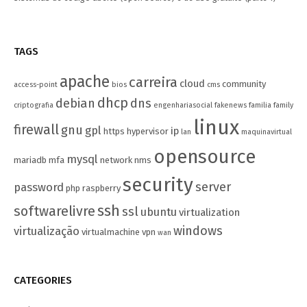
TAGS
apache
carreira
cloud
community
access-point
bios
cms
dhcp
debian
dns
criptografia
engenhariasocial
fakenews
familia
family
linux
firewall
gnu
gpl
ip
https
hypervisor
lan
maquinavirtual
opensource
mysql
mariadb
mfa
network
nms
security
server
password
php
raspberry
ssh
softwarelivre
ssl
ubuntu
virtualization
windows
virtualização
virtualmachine
vpn
wan
CATEGORIES