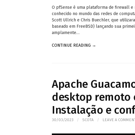
O pfSense é uma plataforma de firewall 
conhecido no mundo das redes de computad
Scott Ullrich e Chris Buechler, que utiliz
baseado em FreeBSD) lançando sua primeir
amplamente…
CONTINUE READING →
Apache Guacamo
desktop remoto 
Instalação e con
30/03/2023
/
SCOTA
/
LEAVE A COMMEN