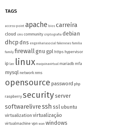
TAGS
apache
carreira
access-point
bios
debian
cloud
community
cms
criptografia
dhcp
dns
engenhariasocial
fakenews
familia
firewall
gnu
gpl
https
hypervisor
family
linux
ip
mariadb
mfa
lan
maquinavirtual
mysql
network
nms
opensource
password
php
security
server
raspberry
ssh
softwarelivre
ssl
ubuntu
virtualização
virtualization
windows
virtualmachine
vpn
wan