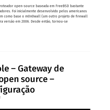
e roteador open-source baseada em FreeBSD bastante
ores. Foi inicialmente desenvolvido pelos americanos
aram como base o m0n0wall (um outro projeto de firewall
a versão em 2006. Desde então, tornou-se
le – Gateway de
open source –
figuração
T