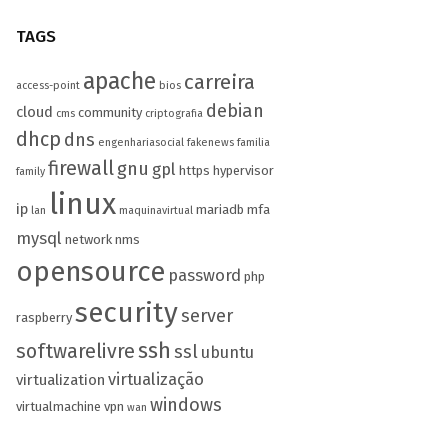
TAGS
apache
carreira
access-point
bios
debian
cloud
community
cms
criptografia
dhcp
dns
engenhariasocial
fakenews
familia
firewall
gnu
gpl
https
hypervisor
family
linux
ip
mariadb
mfa
lan
maquinavirtual
mysql
network
nms
opensource
password
php
security
server
raspberry
ssh
softwarelivre
ssl
ubuntu
virtualização
virtualization
windows
virtualmachine
vpn
wan