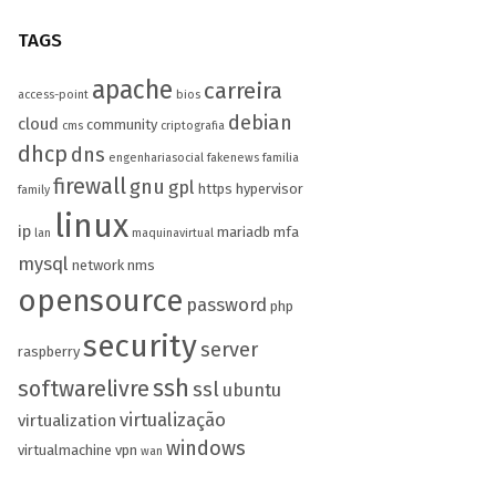
TAGS
apache
carreira
access-point
bios
debian
cloud
community
cms
criptografia
dhcp
dns
engenhariasocial
fakenews
familia
firewall
gnu
gpl
https
hypervisor
family
linux
ip
mariadb
mfa
lan
maquinavirtual
mysql
network
nms
opensource
password
php
security
server
raspberry
ssh
softwarelivre
ssl
ubuntu
virtualização
virtualization
windows
virtualmachine
vpn
wan