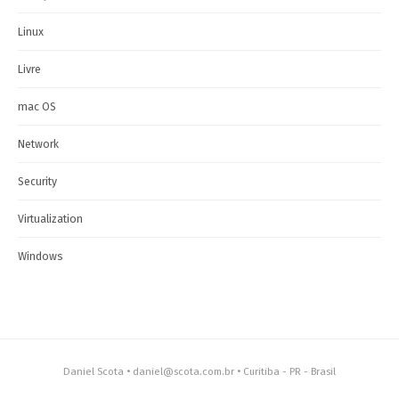
Linux
Livre
mac OS
Network
Security
Virtualization
Windows
Daniel Scota • daniel@scota.com.br • Curitiba - PR - Brasil