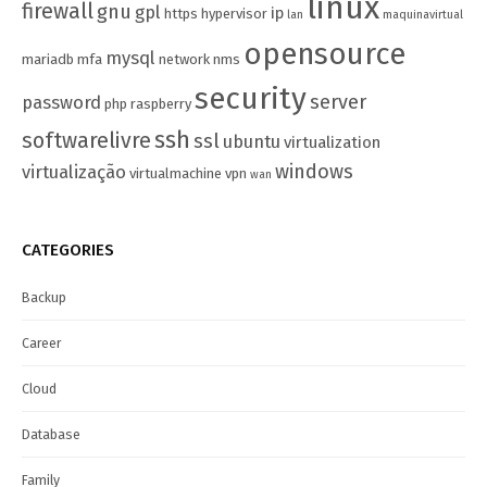
linux
firewall
gnu
gpl
ip
https
hypervisor
lan
maquinavirtual
opensource
mysql
mariadb
mfa
network
nms
security
server
password
php
raspberry
ssh
softwarelivre
ssl
ubuntu
virtualization
windows
virtualização
virtualmachine
vpn
wan
CATEGORIES
Backup
Career
Cloud
Database
Family