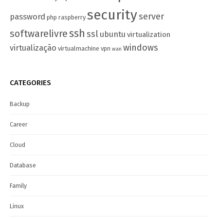
security
server
password
php
raspberry
ssh
softwarelivre
ssl
ubuntu
virtualization
windows
virtualização
virtualmachine
vpn
wan
CATEGORIES
Backup
Career
Cloud
Database
Family
Linux