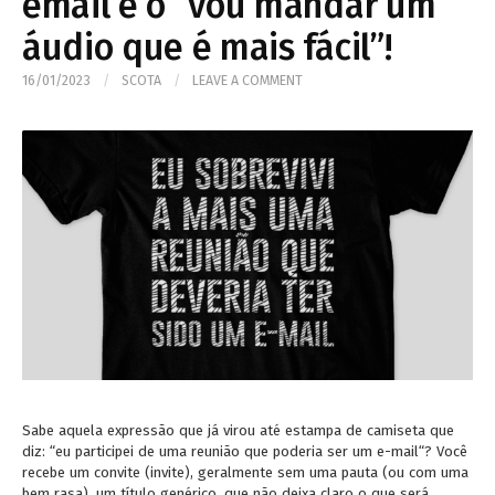
email e o “vou mandar um
áudio que é mais fácil”!
16/01/2023
/
SCOTA
/
LEAVE A COMMENT
Sabe aquela expressão que já virou até estampa de camiseta que
diz: “eu participei de uma reunião que poderia ser um e-mail“? Você
recebe um convite (invite), geralmente sem uma pauta (ou com uma
bem rasa), um título genérico, que não deixa claro o que será