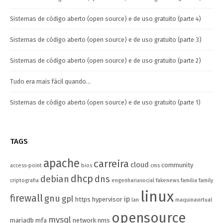
Sistemas de código aberto (open source) e de uso gratuito (parte 4)
Sistemas de código aberto (open source) e de uso gratuito (parte 3)
Sistemas de código aberto (open source) e de uso gratuito (parte 2)
Tudo era mais fácil quando…
Sistemas de código aberto (open source) e de uso gratuito (parte 1)
TAGS
apache
carreira
cloud
community
access-point
bios
cms
dhcp
debian
dns
criptografia
engenhariasocial
fakenews
familia
family
linux
firewall
gnu
gpl
ip
https
hypervisor
lan
maquinavirtual
opensource
mysql
mariadb
mfa
network
nms