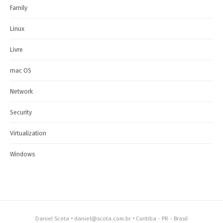
Family
Linux
Livre
mac OS
Network
Security
Virtualization
Windows
Daniel Scota • daniel@scota.com.br • Curitiba - PR - Brasil