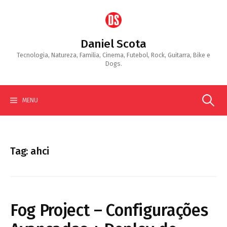
Skip
to
content
Daniel Scota
Tecnologia, Natureza, Familia, Cinema, Futebol, Rock, Guitarra, Bike e
Dogs.
Search
MENU
for:
Tag:
ahci
Fog Project – Configurações