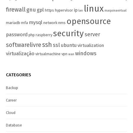
linux
firewall
gnu
gpl
ip
https
hypervisor
lan
maquinavirtual
opensource
mysql
mariadb
mfa
network
nms
security
server
password
php
raspberry
ssh
softwarelivre
ssl
ubuntu
virtualization
windows
virtualização
virtualmachine
vpn
wan
CATEGORIES
Backup
Career
Cloud
Database