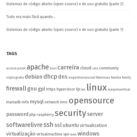
Sistemas de código aberto (open source) e de uso gratuito (parte 2)
Tudo era mais fácil quando…
Sistemas de código aberto (open source) e de uso gratuito (parte 1)
TAGS
apache
carreira
cloud
community
access-point
bios
cms
dhcp
debian
dns
criptografia
engenhariasocial
fakenews
familia
family
linux
firewall
gnu
gpl
ip
https
hypervisor
lan
maquinavirtual
opensource
mysql
mariadb
mfa
network
nms
security
server
password
php
raspberry
ssh
softwarelivre
ssl
ubuntu
virtualization
windows
virtualização
virtualmachine
vpn
wan